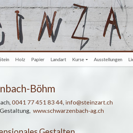
Stein
Holz
Papier
Landart
Kurse
Ausstellungen
Li
enbach-Böhm
nach,
0041 77 451 83 44
,
info@steinzart.ch
Gestaltung,
www.schwarzenbach-ag.ch
ensionales Gestalten